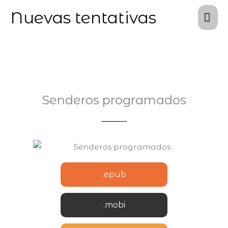
Ir
Me
Nuevas tentativas
al
prin
contenido
Senderos programados
.epub
.epub
.mobi
.mobi