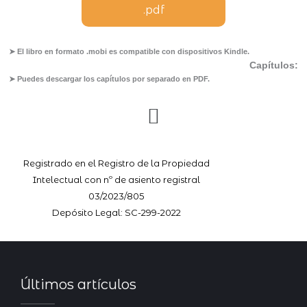
.pdf
.pdf
➤ El libro en formato .mobi es compatible con dispositivos Kindle.
Capítulos
:
➤ Puedes descargar los capítulos por separado en PDF.
Registrado en el Registro de la Propiedad
Intelectual con nº de asiento registral
03/2023/805
Depósito Legal: SC-299-2022
Últimos artículos