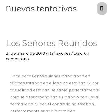
Ir
Me
Nuevas tentativas
al
pri
contenido
Los Señores Reunidos
21 de enero de 2018
/
Reflexiones
/
Deja un
comentario
Hace pocos años quienes trabajaban en
oficinas estaban en ellas o no estaban. Si por
casualidad estaban, se sabía perfectamente
porque desempeñaban su trabajo con usual
normalidad. Si por el contrario no estaban,
perfectamente se sabía también.