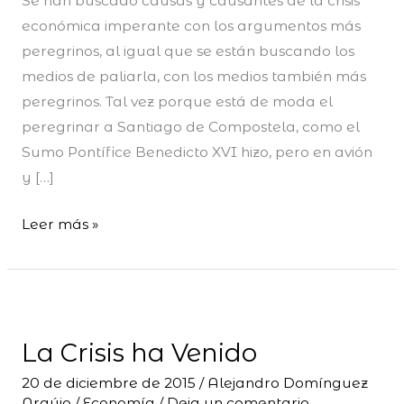
Se han buscado causas y causantes de la crisis
económica imperante con los argumentos más
peregrinos, al igual que se están buscando los
medios de paliarla, con los medios también más
peregrinos. Tal vez porque está de moda el
peregrinar a Santiago de Compostela, como el
Sumo Pontífice Benedicto XVI hizo, pero en avión
y […]
Leer más »
La
Crisis
La Crisis ha Venido
ha
Venido
20 de diciembre de 2015
/
Alejandro Domínguez
Araújo
/
Economía
/
Deja un comentario