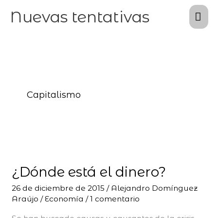
Ir
Me
Nuevas tentativas
al
pri
contenido
Capitalismo
¿Dónde
está
¿Dónde está el dinero?
el
dinero?
26 de diciembre de 2015
/
Alejandro Domínguez
Araújo
/
Economía
/
1 comentario