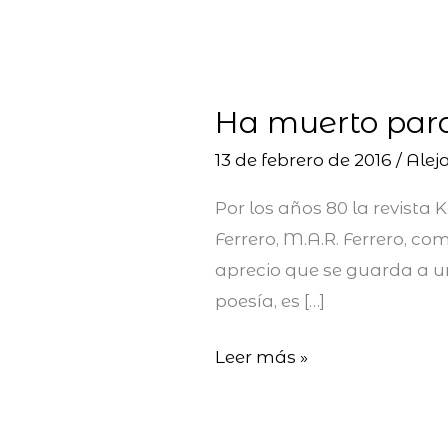
Ha
muerto
Ha muerto para
para
seguir
13 de febrero de 2016
/
Alej
Viviendo
Por los años 80 la revist
Ferrero, M.A.R. Ferrero, co
aprecio que se guarda a un
poesía, es […]
Leer más »