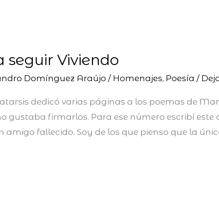
 seguir Viviendo
andro Domínguez Araújo
/
Homenajes
,
Poesía
/
Dej
a Katarsis dedicó varias páginas a los poemas de M
mo gustaba firmarlos. Para ese número escribí este a
 amigo fallecido. Soy de los que pienso que la únic