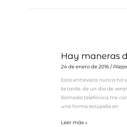
Hay
maneras
Hay maneras de
de
vivir
24 de enero de 2016
/
Alej
igual
Esta entrevista nunca ha s
que
la tarde, de un día de ver
hay
llamada telefónica me com
maneras
una forma estúpida en
de
escribir
Leer más »