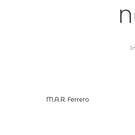
Ir
N
al
contenido
In
M.A.R. Ferrero