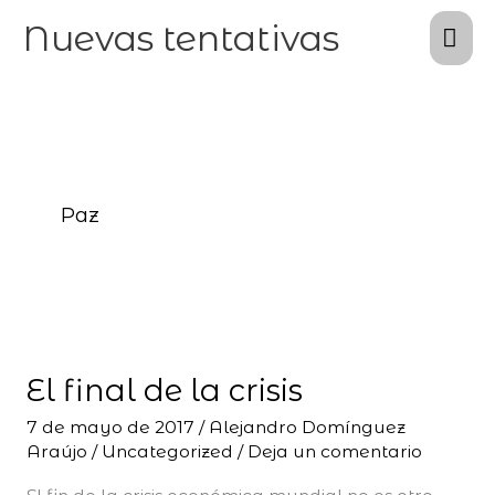
Ir
Me
Nuevas tentativas
al
pri
contenido
Paz
El
final
El final de la crisis
de
la
7 de mayo de 2017
/
Alejandro Domínguez
Araújo
/
Uncategorized
/
Deja un comentario
crisis