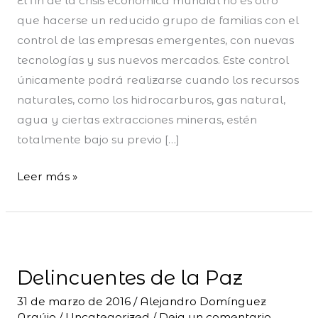
El fin de la crisis económica mundial no es otro
que hacerse un reducido grupo de familias con el
control de las empresas emergentes, con nuevas
tecnologías y sus nuevos mercados. Este control
únicamente podrá realizarse cuando los recursos
naturales, como los hidrocarburos, gas natural,
agua y ciertas extracciones mineras, estén
totalmente bajo su previo […]
Leer más »
Delincuentes
de
Delincuentes de la Paz
la
Paz
31 de marzo de 2016
/
Alejandro Domínguez
Araújo
/
Uncategorized
/
Deja un comentario