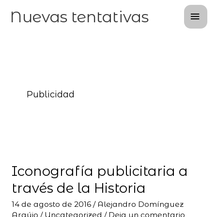
Ir
Men
Nuevas tentativas
al
prin
contenido
Publicidad
Iconografía
publicitaria
Iconografía publicitaria a
a
través
través de la Historia
de
14 de agosto de 2016
/
Alejandro Domínguez
la
Araújo
/
Uncategorized
/
Deja un comentario