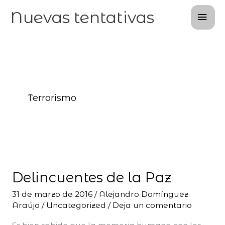
Ir
Men
Nuevas tentativas
al
prin
contenido
Terrorismo
Delincuentes
de
Delincuentes de la Paz
la
Paz
31 de marzo de 2016
/
Alejandro Domínguez
Araújo
/
Uncategorized
/
Deja un comentario