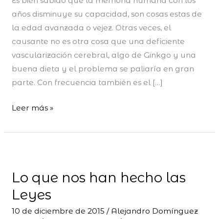
Es bien sabido que la memoria humana con los
años disminuye su capacidad, son cosas estas de
la edad avanzada o vejez. Otras veces, el
causante no es otra cosa que una deficiente
vascularización cerebral, algo de Ginkgo y una
buena dieta y el problema se paliaría en gran
parte. Con frecuencia también es el […]
Leer más »
Lo
que
Lo que nos han hecho las
nos
han
Leyes
hecho
10 de diciembre de 2015
/
Alejandro Domínguez
las