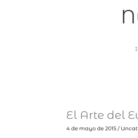
Ir
N
al
contenido
I
El Arte del E
4 de mayo de 2015
/
Uncat