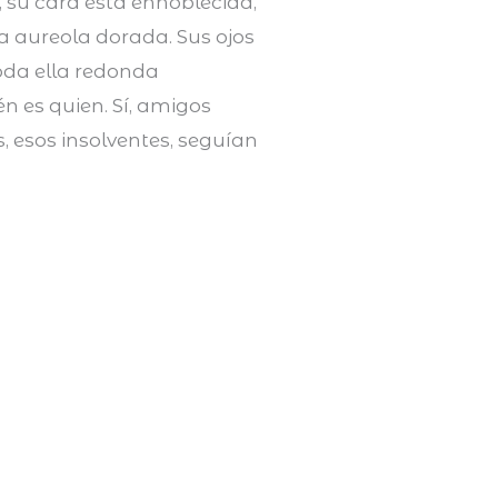
, su cara está ennoblecida,
na aureola dorada. Sus ojos
toda ella redonda
n es quien. Sí, amigos
, esos insolventes, seguían