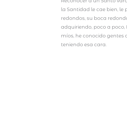
Reconocer a un Santo varón 
la Santidad le cae bien, le
redondos, su boca redonda
adquiriendo, poco a poco,
míos, he conocido gentes q
teniendo esa cara.