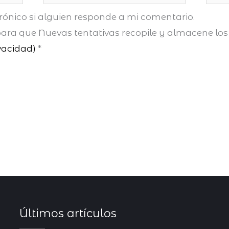
electrónico*
rónico si alguien responde a mi comentario.
ra que Nuevas tentativas recopile y almacene los 
ivacidad)
*
Últimos artículos