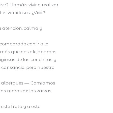
ir? Llamáis vivir a realizar
os vanidosos. ¿Vivir?
a atención, calma y
, comparado con ir a la
so más que nos alejábamos
igiosas de las conchitas y
 cansancio, pero nuestro
n albergues —. Comíamos
 las moras de las zarzas
ste fruto y a esta