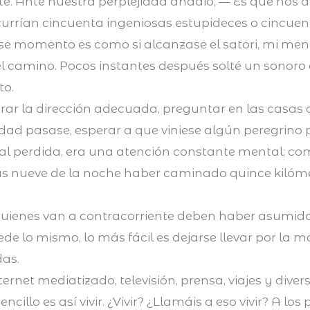
te. Ante nuestra perplejidad añadió, — Es que nos 
rrían cincuenta ingeniosas estupideces o cincuen
ese momento es como si alcanzase el satori, mi men
l camino. Pocos instantes después solté un sonoro
to.
rar la dirección adecuada, preguntar en las casas 
dad pasase, esperar a que viniese algún peregrino 
l perdida, era una atención constante mental; com
s nueve de la noche haber caminado quince kilómet
Quienes van a contracorriente deben haber asumido 
ede lo mismo, lo más fácil es dejarse llevar por la m
das.
internet mediatizado, televisión, prensa, viajes y di
 sencillo es así vivir. ¿Vivir? ¿Llamáis a eso vivir? A 