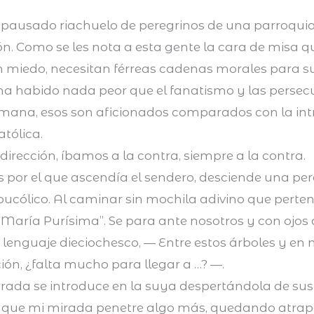
 pausado riachuelo de peregrinos de una parroquia
ión. Como se les nota a esta gente la cara de misa q
miedo, necesitan férreas cadenas morales para su
ha habido nada peor que el fanatismo y las persecu
lmana, esos son aficionados comparados con la int
atólica.
irección, íbamos a la contra, siempre a la contra.
por el que ascendía el sendero, desciende una pere
 bucólico. Al caminar sin mochila adivino que perte
ve María Purísima”. Se para ante nosotros y con ojo
enguaje dieciochesco, — Entre estos árboles y en m
ón, ¿falta mucho para llegar a …? —.
ada se introduce en la suya despertándola de sus
que mi mirada penetre algo más, quedando atrapa