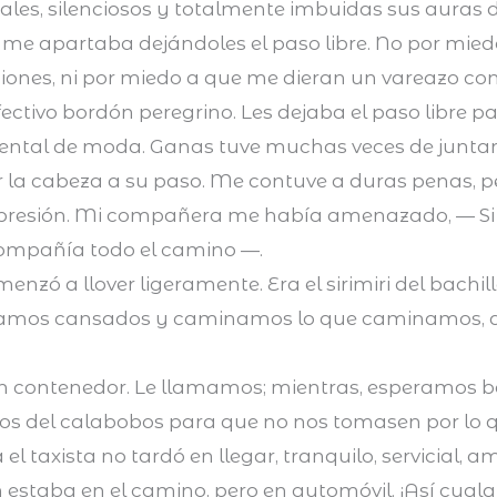
uales, silenciosos y totalmente imbuidas sus auras 
 me apartaba dejándoles el paso libre. No por mied
ones, ni por miedo a que me dieran un vareazo con 
 efectivo bordón peregrino. Les dejaba el paso libre 
iental de moda. Ganas tuve muchas veces de junta
ar la cabeza a su paso. Me contuve a duras penas, 
o presión. Mi compañera me había amenazado, — Si
 compañía todo el camino —.
nzó a llover ligeramente. Era el sirimiri del bachil
ábamos cansados y caminamos lo que caminamos, 
n contenedor. Le llamamos; mientras, esperamos b
 del calabobos para que no nos tomasen por lo 
el taxista no tardó en llegar, tranquilo, servicial, 
n estaba en el camino, pero en automóvil. ¡Así cualq