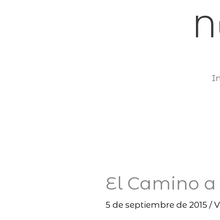
Ir
N
al
contenido
In
El Camino a
5 de septiembre de 2015
/
V