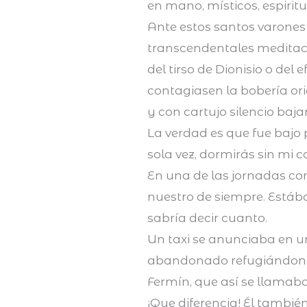
en mano, místicos, espirit
Ante estos santos varones
transcendentales meditaci
del tirso de Dionisio o del
contagiasen la bobería or
y con cartujo silencio baj
La verdad es que fue baj
sola vez, dormirás sin mi
En una de las jornadas come
nuestro de siempre. Est
sabría decir cuanto.
Un taxi se anunciaba en u
abandonado refugiándonos
Fermín, que así se llamaba 
¡Que diferencia! Él tambié