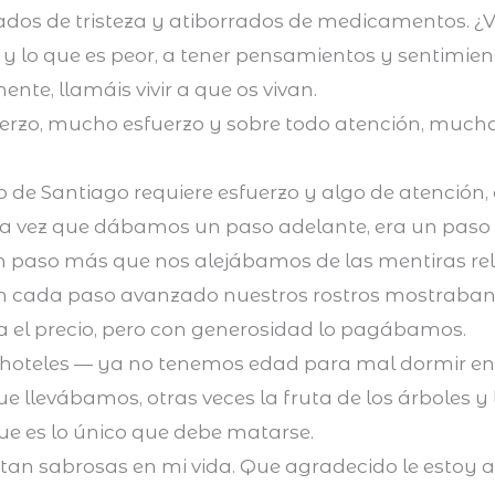
rados de tristeza y atiborrados de medicamentos. ¿Viv
y lo que es peor, a tener pensamientos y sentimient
mente, llamáis vivir a que os vivan.
fuerzo, mucho esfuerzo y sobre todo atención, much
no de Santiago requiere esfuerzo y algo de atención
cada vez que dábamos un paso adelante, era un pa
un paso más que nos alejábamos de las mentiras rel
on cada paso avanzado nuestros rostros mostraban
era el precio, pero con generosidad lo pagábamos.
hoteles — ya no tenemos edad para mal dormir e
 llevábamos, otras veces la fruta de los árboles y
e es lo único que debe matarse.
n sabrosas en mi vida. Que agradecido le estoy a e