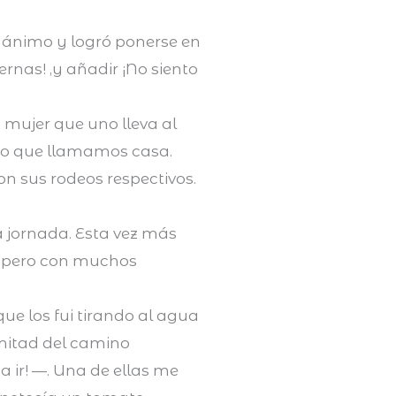
 ánimo y logró ponerse en
rnas! ,y añadir ¡No siento
mujer que uno lleva al
aíso que llamamos casa.
on sus rodeos respectivos.
 jornada. Esta vez más
da pero con muchos
ue los fui tirando al agua
 mitad del camino
a ir! —. Una de ellas me