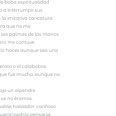
de boba espiritualidad.
o a interrumpir sus
la imitativa caricatura
para que no me
r las palmas de las manos
pero me contuve.
 lo haces aunque sea una
lerato o el calabobos
que fue mucho, aunque no
ajo un alpendre
que no éramos.
amable, hablador, cariñoso
uiera! podría pensarse.