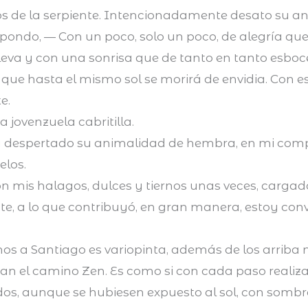
jos de la serpiente. Intencionadamente desato su 
spondo, — Con un poco, solo un poco, de alegría que 
eva y con una sonrisa que de tanto en tanto esboce
ue hasta el mismo sol se morirá de envidia. Con es
e.
 jovenzuela cabritilla.
ía despertado su animalidad de hembra, en mi co
elos.
 mis halagos, dulces y tiernos unas veces, cargado
e, a lo que contribuyó, en gran manera, estoy conve
rinos a Santiago es variopinta, además de los arri
zan el camino Zen. Es como si con cada paso realiz
idos, aunque se hubiesen expuesto al sol, con sombr