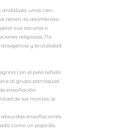
 andaluza, unos cien,
ue tienen, es asombroso.
jetar sus oscuras e
ciones religiosas. No
ransigencia y brutalidad
grina con el pelo teñido
nece al grupo parroquial
s de ensoñación
itad de los montes, le
 absurdas ensoñaciones.
da como un pajarillo