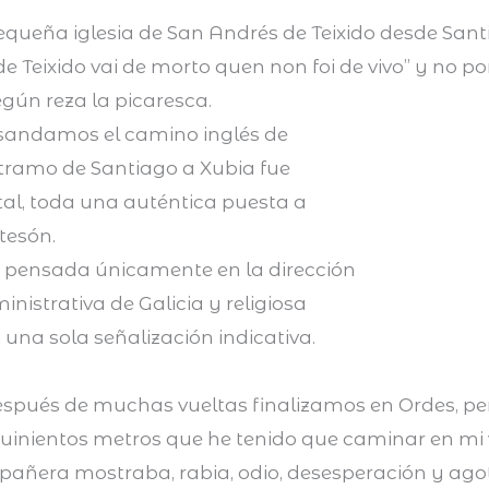
equeña iglesia de San Andrés de Teixido desde San
e Teixido vai de morto quen non foi de vivo” y no p
egún reza la picaresca.
andamos el camino inglés de
 tramo de Santiago a Xubia fue
tal, toda una auténtica puesta a
tesón.
a pensada únicamente en la dirección
inistrativa de Galicia y religiosa
i una sola señalización indicativa.
espués de muchas vueltas finalizamos en Ordes, per
quinientos metros que he tenido que caminar en mi
mpañera mostraba, rabia, odio, desesperación y ago