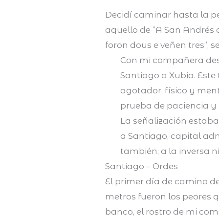
Decidí caminar hasta la p
aquello de “A San Andrés d
foron dous e veñen tres”, s
Con mi compañera des
Santiago a Xubia. Este
agotador, físico y men
prueba de paciencia y 
La señalización estab
a Santiago, capital adm
también; a la inversa n
Santiago – Ordes
El primer día de camino d
metros fueron los peores 
banco, el rostro de mi co