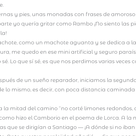
e.
ernas y pies, unas monadas con frases de amoroso
rte yo quería gritar como Rambo ¡No siento las pie
la!
chote, como un machote aguanta y se dedica a la 
altura, me quedo en ese mini artificial y seguro par
sé. Lo que sí sé, es que nos perdimos varias veces c
spués de un sueño reparador, iniciamos la segunda
 de lo mismo, es decir, con poca distancia camina
 la mitad del camino “no corté limones redondos, q
, como hizo el Camborio en el poema de Lorca. A la
s que se dirigían a Santiago — ¡A dónde si no iban 