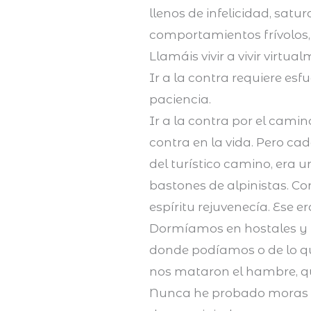
llenos de infelicidad, satu
comportamientos frívolos, 
Llamáis vivir a vivir virtual
Ir a la contra requiere es
paciencia.
Ir a la contra por el cami
contra en la vida. Pero 
del turístico camino, era 
bastones de alpinistas. C
espíritu rejuvenecía. Ese 
Dormíamos en hostales y 
donde podíamos o de lo que
nos mataron el hambre, qu
Nunca he probado moras ta