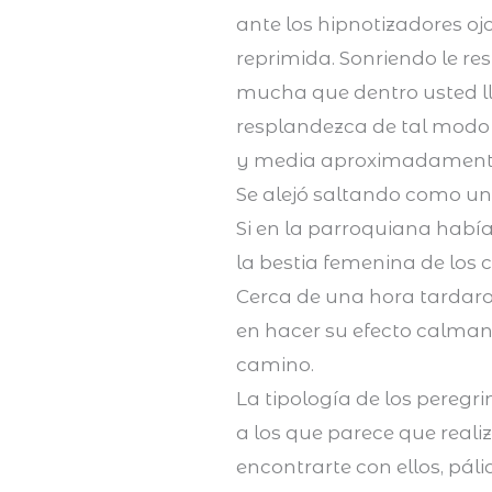
ante los hipnotizadores o
reprimida. Sonriendo le re
mucha que dentro usted ll
resplandezca de tal modo q
y media aproximadament
Se alejó saltando como una
Si en la parroquiana hab
la bestia femenina de los c
Cerca de una hora tardaron
en hacer su efecto calmant
camino.
La tipología de los pereg
a los que parece que reali
encontrarte con ellos, pál