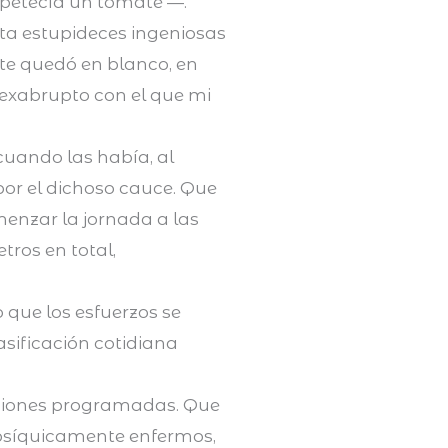
apetecía un tomate —.
ta estupideces ingeniosas
te quedó en blanco, en
 exabrupto con el que mi
cuando las había, al
por el dichoso cauce. Que
enzar la jornada a las
ros en total,
que los esfuerzos se
asificación cotidiana
versiones programadas. Que
los psíquicamente enfermos,