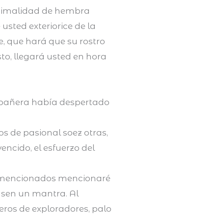
animalidad de hembra
usted exteriorice de la
, que hará que su rostro
to, llegará usted en hora
mpañera había despertado
s de pasional soez otras,
ncido, el esfuerzo del
ba mencionados mencionaré
asen un mantra. Al
eros de exploradores, palo