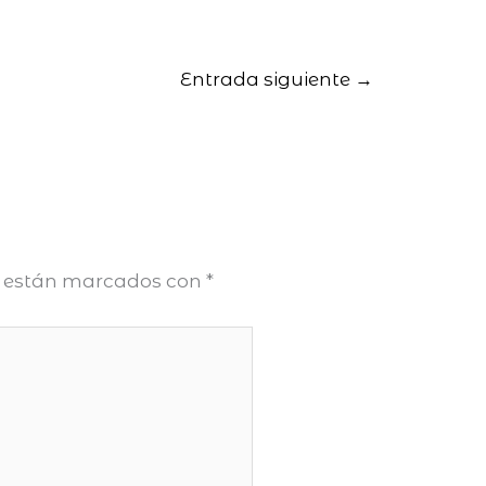
Entrada siguiente
→
s están marcados con
*