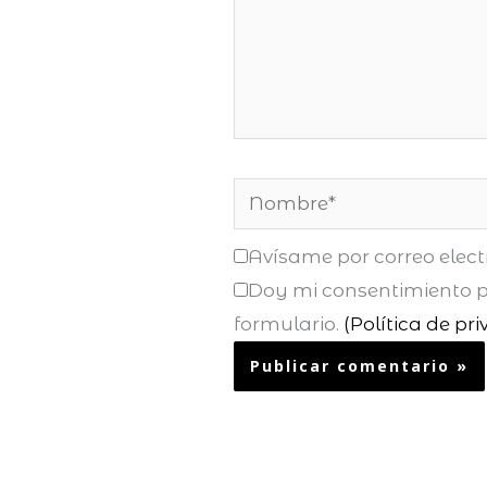
Nombre*
Avísame por correo elect
Doy mi consentimiento pa
formulario.
(Política de pr