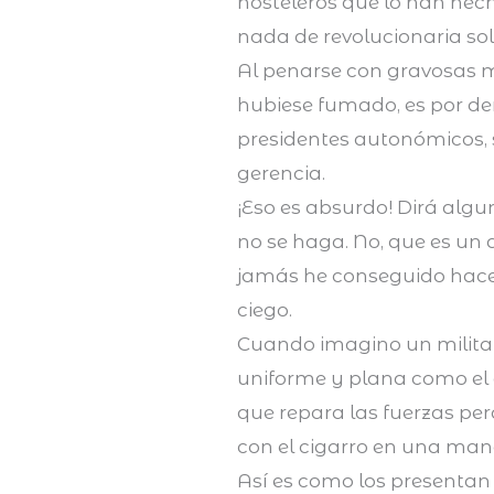
hosteleros que lo han hec
nada de revolucionaria so
Al penarse con gravosas m
hubiese fumado, es por dem
presidentes autonómicos, si
gerencia.
¡Eso es absurdo! Dirá algu
no se haga. No, que es un 
jamás he conseguido hacerl
ciego.
Cuando imagino un militar 
uniforme y plana como el
que repara las fuerzas pe
con el cigarro en una mano 
Así es como los presentan 