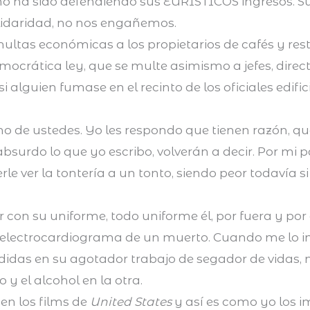
ho ha sido defendiendo sus EURÍSTICOS ingresos. Su
lidaridad, no nos engañemos.
ultas económicas a los propietarios de cafés y re
ocrática ley, que se multe asimismo a jefes, direct
 alguien fumase en el recinto de los oficiales edifi
no de ustedes. Yo les respondo que tienen razón, q
absurdo lo que yo escribo, volverán a decir. Por mi 
e ver la tontería a un tonto, siendo peor todavía s
con su uniforme, todo uniforme él, por fuera y por
 electrocardiograma de un muerto. Cuando me lo 
rdidas en su agotador trabajo de segador de vidas
y el alcohol en la otra.
en los films de
United States
y así es como yo los 