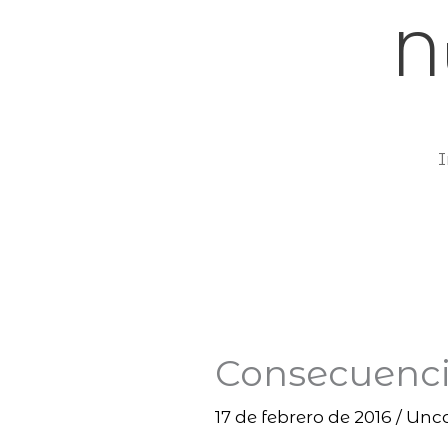
Ir
N
al
contenido
I
Consecuenci
17 de febrero de 2016
/
Unca