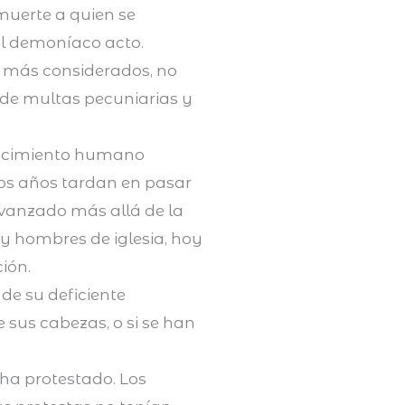
 muerte a quien se
tal demoníaco acto.
o más considerados, no
de multas pecuniarias y
onocimiento humano
tos años tardan en pasar
avanzado más allá de la
 y hombres de iglesia, hoy
ión.
de su deficiente
 sus cabezas, o si se han
ha protestado. Los