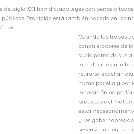
 del siglo XXI han dictado leyes con penas a todo
públicos. Prohibido está también hacerlo en recinto
ficios.
Cuando las tropas 
conquistadores de la
suelo patrio de sus a
introducían en la bo
retirarlo, expelían d
humo por ella y por l
innovación no podía 
producto del maligno;
estar necesariamente 
y los gobernantes de
severísimas leyes con