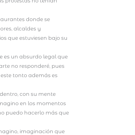
s protestas no tenían
staurantes donde se
ores, alcaldes y
cios que estuviesen bajo su
ue es un absurdo legal que
parte no responderé, pues
i este tonto además es
 dentro, con su mente
imagino en los momentos
, no puedo hacerlo más que
imagino, imaginación que