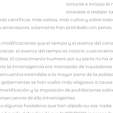
torturas e incluso la
atreviese a realizar 
ás científicos, más sabios, más cultos y sobre tod
s antecesores, solamente han prohibido con penas 
las modificaciones que el tiempo y el avance del c
eciar, el avance del tiempo es notorio, cuatrocien
l días. El conocimiento humano por su parte no ha 
te la intransigencia era monopolio de inquisidores
e encuentra extendida a la mayor parte de la poblac
s gobernantes se han vuelto más religiosos a causa 
mortificación y la imposición de prohibiciones sobre
consecuencia de ello intransigentes.
 algunos hosteleros que han alzado su voz, nadie 