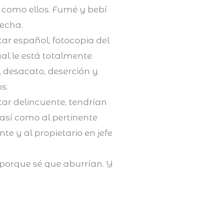
 como ellos. Fumé y bebí
secha.
tar español, fotocopia del
ual le está totalmente
, desacato, deserción y
s.
itar delincuente, tendrían
así como al pertinente
te y al propietario en jefe
porque sé que aburrían. Y