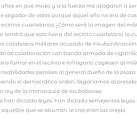
 años en que mozo y a la fuerza me obligaron a ser
 de segador de vidas porque aquel año no era de co
 recintos cuartelarios ¿Cómo será la imagen del mili
 tendrá que salir fuera del recinto cuartelario, lo c
los calabozos militares acusado de insubordinación
do de colaboración con banda armada de cigarrillo
rte a fumar en el recinto e infraganti cogiesen al mil
nsabilidades penales al general dueño de la plaza 
uiendo el democrático orden, llegaríamos al presiden
mo rey de la monarquía de los bobones.
 han dictado leyes, han dictado semejantes leyes 
aquellos que se aburran, le crecerán las orejas.