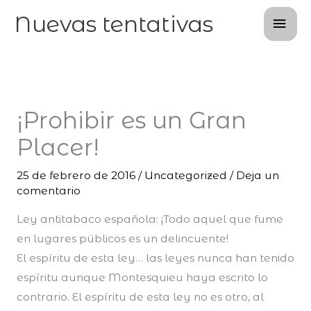
Ir
Men
Nuevas tentativas
al
prin
contenido
¡Prohibir es un Gran
Placer!
25 de febrero de 2016
/
Uncategorized
/
Deja un
comentario
Ley antitabaco española: ¡Todo aquel que fume
en lugares públicos es un delincuente!
El espíritu de esta ley… las leyes nunca han tenido
espíritu aunque Montesquieu haya escrito lo
contrario. El espíritu de esta ley no es otro, al